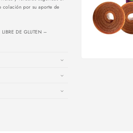
 colación por su aporte de
 LIBRE DE GLUTEN –
Abrir
elemento
multimedia
1
en
una
ventana
modal