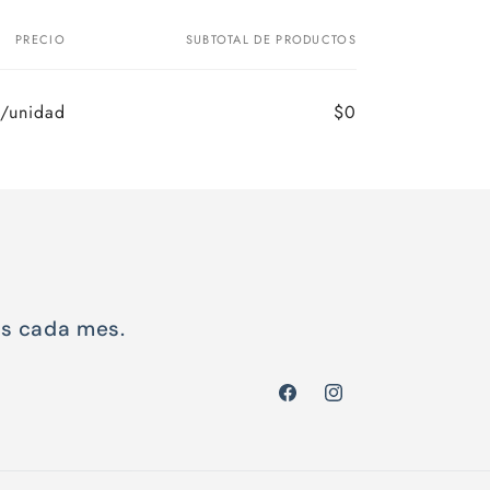
PRECIO
SUBTOTAL DE PRODUCTOS
/unidad
$0
Precio
Precio
habitual
de
oferta
os cada mes.
Facebook
Instagram