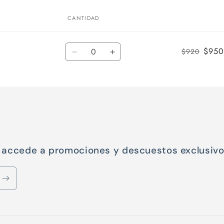
CANTIDAD
Cantidad
$950
$920
Reducir
Aumentar
cantidad
cantidad
para
para
Default
Default
Title
Title
y accede a promociones y descuestos exclusiv