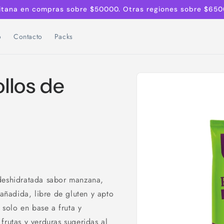
litana en compras sobre $50000. Otras regiones sobre $650
o
Contacto
Packs
Ir
directamente
llos de
a la
información
del producto
 deshidratada sabor manzana,
 añadida, libre de gluten y apto
solo en base a fruta y
frutas y verduras sugeridas al