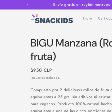
Ir
Envío gratis en región metropo
directamente
al contenido
Inicio
Catálog
BIGU Manzana (Ro
fruta)
Precio
$950 CLP
habitual
Impuestos incluidos.
Compuesto por 2 deliciosos rollos de fruta
equivalentes a 25 grs, sin aditivos ni azúcar
para veganos. Producto 100% natural hecho 
equivalente a una de las cinco porciones de 