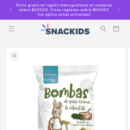
Ir
Envío gratis en región metropolitana en compras
Despach
directamente
sobre $50000. Otras regiones sobre $65000
Región 
al contenido
(no aplica zonas extremas)
r
Carrito
Ir
directamente
a la
información
del producto