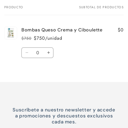
PRODUCTO
SUBTOTAL DE PRODUCTOS
Tu
carrito
$0
Bombas Queso Crema y Ciboulette
$750/unidad
$750
Precio
Precio
habitual
de
Cantidad
oferta
Reducir
Aumentar
cantidad
cantidad
para
para
Cargando...
Default
Default
Title
Title
Suscríbete a nuestro newsletter y accede
a promociones y descuestos exclusivos
cada mes.