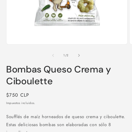
Abrir
A
elemento
e
multimedia
m
de
1
/
2
1
2
en
e
Bombas Queso Crema y
una
u
ventana
v
modal
m
Ciboulette
Precio
$750 CLP
habitual
Impuestos incluidos.
Soufflés de maíz horneados de queso crema y ciboulette.
Estas deliciosas bombas son elaboradas con sólo 8