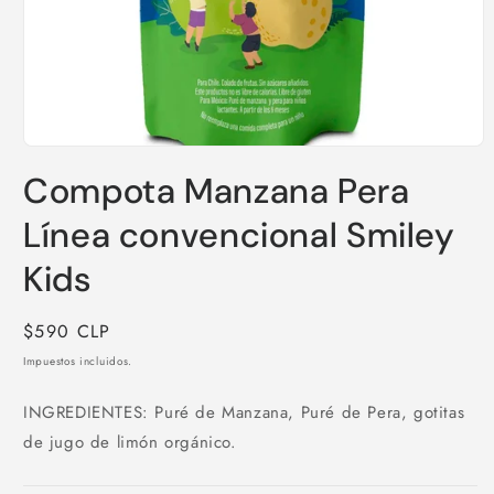
Abrir
elemento
Compota Manzana Pera
multimedia
1
en
Línea convencional Smiley
una
ventana
Kids
modal
Precio
$590 CLP
habitual
Impuestos incluidos.
INGREDIENTES: Puré de Manzana, Puré de Pera, gotitas
de jugo de limón orgánico.