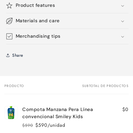
Product features
Materials and care
Merchandising tips
Share
PRODUCTO
SUBTOTAL DE PRODUCTOS
Tu
carrito
$0
Compota Manzana Pera Línea
convencional Smiley Kids
$590/unidad
$590
Precio
Precio