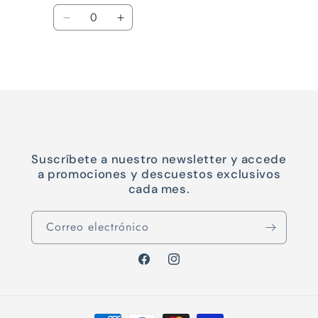
habitual
de
Cantidad
oferta
Reducir
Aumentar
cantidad
cantidad
para
para
Cargando...
Default
Default
Title
Title
Suscríbete a nuestro newsletter y accede
a promociones y descuestos exclusivos
cada mes.
Correo electrónico
Facebook
Instagram
Formas