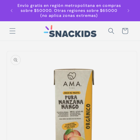
Ir
Envío gratis en región metropolitana en compras
Despach
directamente
sobre $50000. Otras regiones sobre $65000
Región 
al contenido
(no aplica zonas extremas)
r
Carrito
Ir
directamente
a la
información
del producto