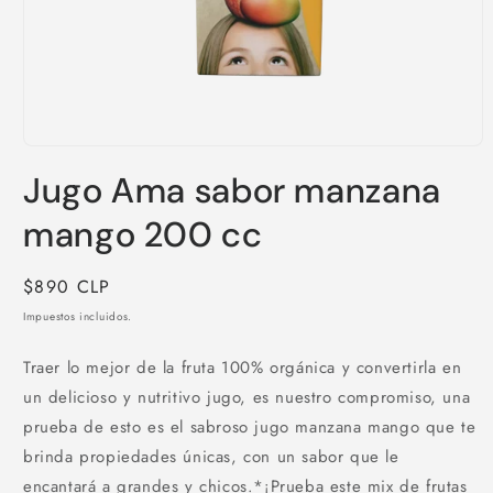
Abrir
elemento
Jugo Ama sabor manzana
multimedia
1
en
mango 200 cc
una
ventana
modal
Precio
$890 CLP
habitual
Impuestos incluidos.
Traer lo mejor de la fruta 100% orgánica y convertirla en
un delicioso y nutritivo jugo, es nuestro compromiso, una
prueba de esto es el sabroso jugo manzana mango que te
brinda propiedades únicas, con un sabor que le
encantará a grandes y chicos.*¡Prueba este mix de frutas