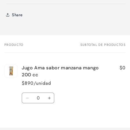
Share
PRODUCTO
SUBTOTAL DE PRODUCTOS
Tu
carrito
$0
Jugo Ama sabor manzana mango
200 cc
$890/unidad
Cantidad
Reducir
Aumentar
cantidad
cantidad
para
para
Cargando...
Default
Default
Title
Title