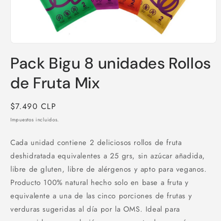
Abrir
elemento
Pack Bigu 8 unidades Rollos
multimedia
1
en
de Fruta Mix
una
ventana
modal
Precio
$7.490 CLP
habitual
Impuestos incluidos.
Cada unidad contiene 2 deliciosos rollos de fruta
deshidratada equivalentes a 25 grs, sin azúcar añadida,
libre de gluten, libre de alérgenos y apto para veganos.
Producto 100% natural hecho solo en base a fruta y
equivalente a una de las cinco porciones de frutas y
verduras sugeridas al día por la OMS. Ideal para