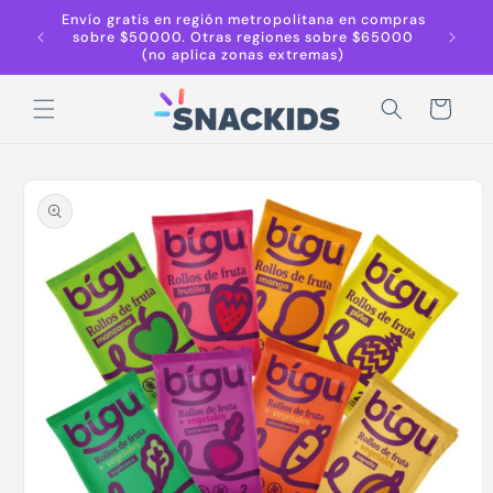
Ir
Envío gratis en región metropolitana en compras
Despach
directamente
sobre $50000. Otras regiones sobre $65000
Región 
al contenido
(no aplica zonas extremas)
r
Carrito
Ir
directamente
a la
información
del producto