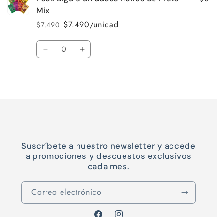
Mix
$7.490/unidad
$7.490
Precio
Precio
habitual
de
Cantidad
oferta
Reducir
Aumentar
cantidad
cantidad
para
para
Cargando...
Default
Default
Title
Title
Suscríbete a nuestro newsletter y accede
a promociones y descuestos exclusivos
cada mes.
Correo electrónico