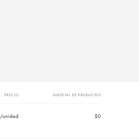
PRECIO
SUBTOTAL DE PRODUCTOS
/unidad
$0
Precio
Precio
habitual
de
oferta