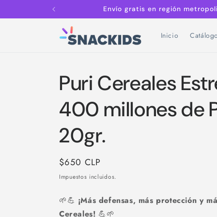
Ir
Envío gratis en región metropo
directamente
al contenido
Inicio
Catálog
Puri Cereales Estr
400 millones de P
20gr.
Precio
$650 CLP
habitual
Impuestos incluidos.
🌱💪
¡Más defensas, más protección y má
Cereales!
💪🌱