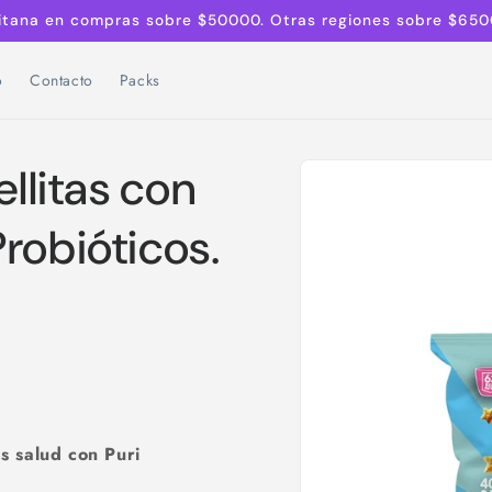
litana en compras sobre $50000. Otras regiones sobre $650
o
Contacto
Packs
Ir
directamente
ellitas con
a la
información
del producto
robióticos.
s salud con Puri