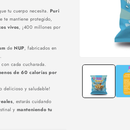
que tu cuerpo necesita.
Puri
e te mantiene protegido,
cos vivos
, ¡400 millones por
ium
de
NUP
, fabricados en
.
Abrir
o con cada cucharada.
elemento
multimedia
enos de 60 calorías por
1
en
una
ventana
o delicioso y saludable!
modal
reales
, estarás cuidando
stinal y
manteniendo tu