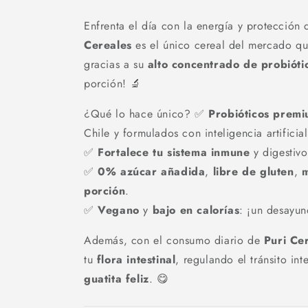
Enfrenta el día con la energía y protección 
Cereales
es el único cereal del mercado qu
gracias a su
alto concentrado de probióti
porción! 🔬
¿Qué lo hace único? ✅
Probióticos prem
Chile y formulados con inteligencia artificial
✅
Fortalece tu sistema inmune
y digestiv
✅
0% azúcar añadida
,
libre de gluten
,
m
porción
.
✅
Vegano
y
bajo en calorías
: ¡un desayun
Además, con el consumo diario de
Puri Ce
tu
flora intestinal
, regulando el tránsito inte
guatita feliz
. 😋