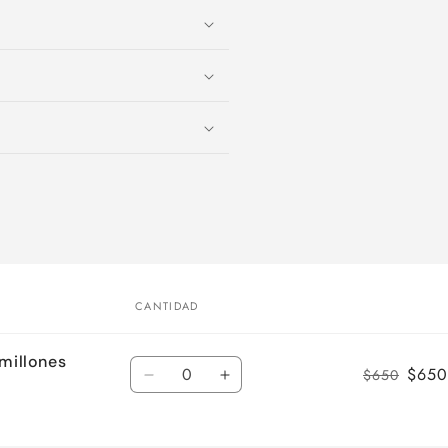
CANTIDAD
 millones
Cantidad
$650
$650
Reducir
Aumentar
cantidad
cantidad
para
para
Default
Default