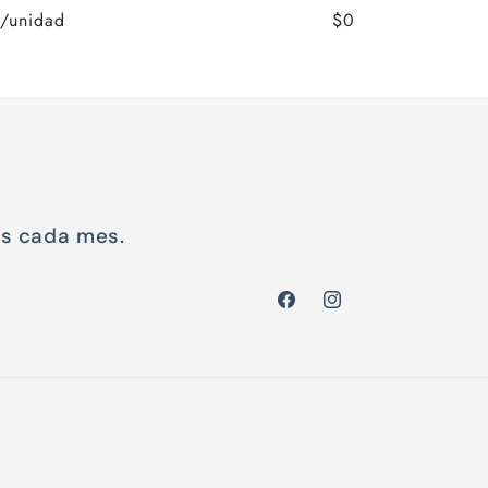
/unidad
$0
Precio
Precio
habitual
de
oferta
os cada mes.
Facebook
Instagram