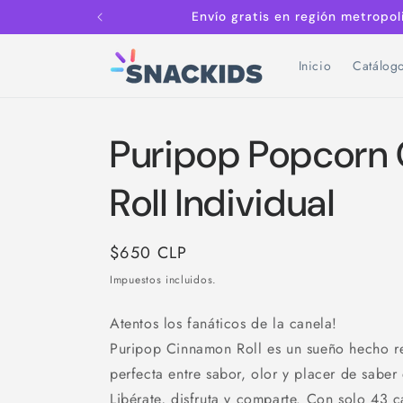
Ir
Envío gratis en región metropo
directamente
al contenido
Inicio
Catálog
Puripop Popcorn
Roll Individual
Precio
$650 CLP
habitual
Impuestos incluidos.
Atentos los fanáticos de la canela!
Puripop Cinnamon Roll es un sueño hecho r
perfecta entre sabor, olor y placer de saber
Libérate, disfruta y comparte. Con solo 43 c