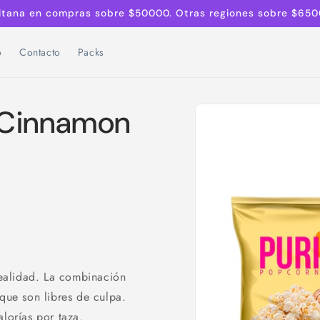
litana en compras sobre $50000. Otras regiones sobre $650
o
Contacto
Packs
Ir
directamente
 Cinnamon
a la
información
del producto
ealidad. La combinación
 que son libres de culpa.
alorías por taza.