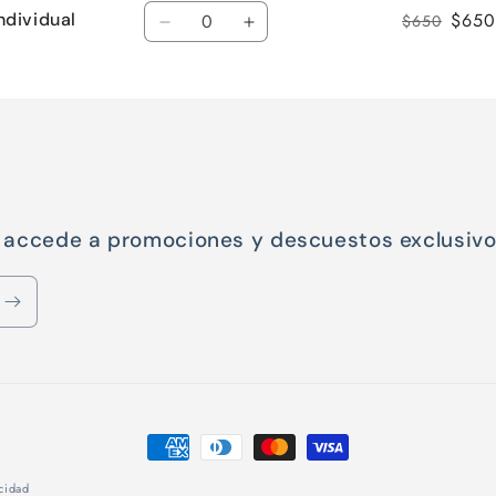
Cantidad
ndividual
$650
$650
Reducir
Aumentar
cantidad
cantidad
para
para
Default
Default
Title
Title
y accede a promociones y descuestos exclusiv
Formas
de
acidad