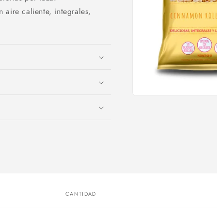
aire caliente, integrales,
Abrir
elemento
multimedia
1
en
una
ventana
modal
CANTIDAD