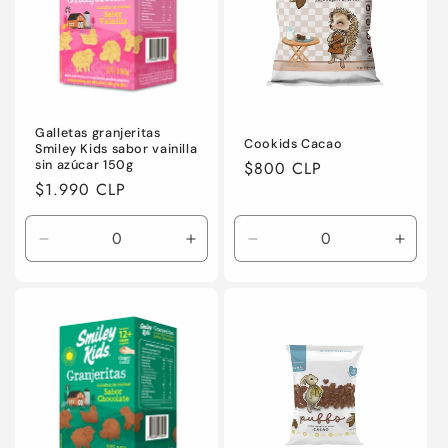
Galletas granjeritas
Cookids Cacao
Smiley Kids sabor vainilla
sin azúcar 150g
Precio
$800 CLP
Precio
$1.990 CLP
habitual
habitual
Reducir
Aumentar
Reducir
Aumen
cantidad
cantidad
cantidad
canti
para
para
para
para
Default
Default
Default
Defaul
Title
Title
Title
Title