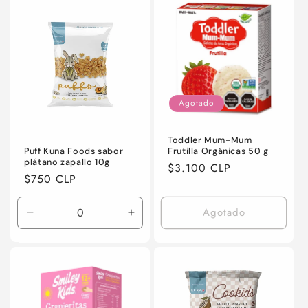
Default
Default
Default
Defaul
Title
Title
Title
Title
Agotado
Toddler Mum-Mum
Puff Kuna Foods sabor
Frutilla Orgánicas 50 g
plátano zapallo 10g
Precio
$3.100 CLP
Precio
$750 CLP
habitual
habitual
Agotado
Reducir
Aumentar
cantidad
cantidad
para
para
Default
Default
Title
Title