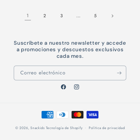
Default
Default
Default
Defaul
Title
Title
Title
Title
1
…
2
3
5
Suscríbete a nuestro newsletter y accede
a promociones y descuestos exclusivos
cada mes.
Correo electrónico
Facebook
Instagram
Formas
de
pago
© 2026,
Snackids
Tecnología de Shopify
Política de privacidad