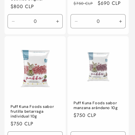
Precio
Precio
$690 CLP
$750 CLP
Precio
$800 CLP
habitual
de
habitual
oferta
Reducir
Aumentar
Reducir
Aumen
cantidad
cantidad
cantidad
canti
para
para
para
para
Default
Default
Default
Defaul
Title
Title
Title
Title
Puff Kuna Foods sabor
Puff Kuna Foods sabor
manzana arándano 10g
frutilla betarraga
Precio
$750 CLP
individual 10g
habitual
Precio
$750 CLP
habitual