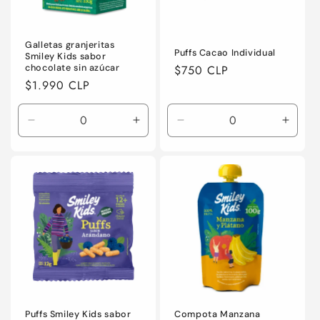
Galletas granjeritas
Puffs Cacao Individual
Smiley Kids sabor
chocolate sin azúcar
Precio
$750 CLP
Precio
$1.990 CLP
habitual
habitual
Reducir
Aumentar
Reducir
Aumen
cantidad
cantidad
cantidad
canti
para
para
para
para
Default
Default
Default
Defaul
Title
Title
Title
Title
Puffs Smiley Kids sabor
Compota Manzana