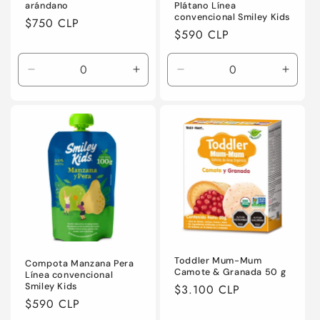
arándano
Plátano Línea
convencional Smiley Kids
Precio
$750 CLP
Precio
$590 CLP
habitual
habitual
Reducir
Aumentar
Reducir
Aumen
cantidad
cantidad
cantidad
canti
para
para
para
para
Default
Default
Default
Defaul
Title
Title
Title
Title
Toddler Mum-Mum
Compota Manzana Pera
Camote & Granada 50 g
Línea convencional
Smiley Kids
Precio
$3.100 CLP
Precio
$590 CLP
habitual