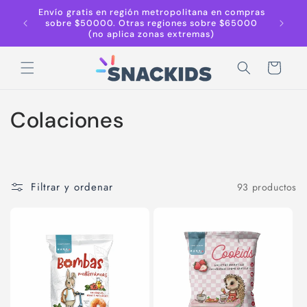
Ir
Envío gratis en región metropolitana en compras
Despach
directamente
sobre $50000. Otras regiones sobre $65000
Región 
al contenido
(no aplica zonas extremas)
r
Carrito
C
Colaciones
o
l
Filtrar y ordenar
93 productos
e
c
c
i